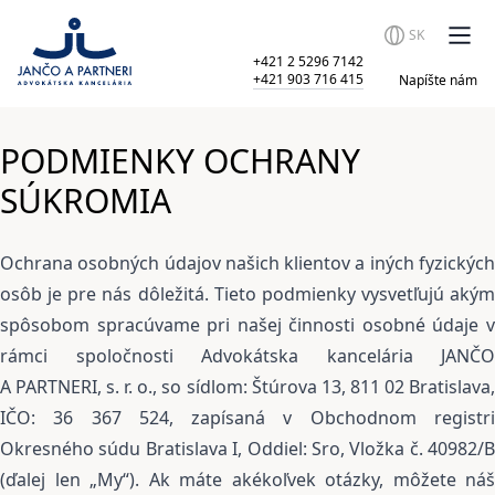
SK
+421 2 5296 7142
+421 903 716 415
Napíšte nám
PODMIENKY OCHRANY
SÚKROMIA
Ochrana osobných údajov našich klientov a iných fyzických
osôb je pre nás dôležitá. Tieto podmienky vysvetľujú akým
spôsobom spracúvame pri našej činnosti osobné údaje v
rámci spoločnosti Advokátska kancelária JANČO
A PARTNERI, s. r. o., so sídlom: Štúrova 13, 811 02 Bratislava,
IČO: 36 367 524, zapísaná v Obchodnom registri
Okresného súdu Bratislava I, Oddiel: Sro, Vložka č. 40982/B
(ďalej len „My“). Ak máte akékoľvek otázky, môžete náš