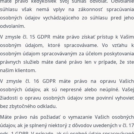
máte právo kedykoľvek svoj súhlas odvolať. Odvolanie
súhlasu však nemá vplyv na zákonnosť spracúvania
osobných údajov vychádzajúceho zo súhlasu pred jeho
odvolaním.
V zmysle čl. 15 GDPR máte právo získať prístup k Vašim
osobným údajom, ktoré spracovávame. Vo vzťahu k
osobným údajom spracovávaným za účelom poskytovania
právnych služieb máte dané právo len v prípade, že ste
našim klientom.
V zmysle čl. 16 GDPR máte právo na opravu Vašich
osobných údajov, ak sú nepresné alebo neúplné. Vašej
žiadosti o opravu osobných údajov sme povinní vyhovieť
bez zbytočného odkladu.
Máte právo nás požiadať o vymazanie Vašich osobných
údajov, ak je splnený niektorý z dôvodov uvedených v čl. 17
ods. 1 GDPR. V prípade, ak sú osobné údaje spracovávané