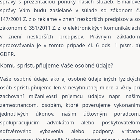
správy s prezentáciou ponuky našich služieb. E-mailové
správy Vám budú zasielané v súlade so zákonom č.
147/2001 Z. z o reklame v znení neskorších predpisov a so
zákonom č. 351/2011 Z. z. o elektronických komunikáciách
v znení neskorších predpisov. Právnym základom
spracovávania je v tomto prípade čl. 6 ods. 1 písm. a)
GDPR.
Komu sprístupňujeme Vaše osobné údaje?
Vaše osobné údaje, ako aj osobné údaje iných fyzických
osôb sprístupňujeme len v nevyhnutnej miere a vždy pri
zachovaní mlčanlivosti príjemcu údajov napr. našim
zamestnancom, osobám, ktoré poverujeme vykonaním
jednotlivých úkonov, našim účtovným poradcom,
spolupracujúcim advokátom alebo poskytovateľom
softvérového vybavenia alebo podpory, vrátane
zamestnancov týchto osôb. V obmedzenej miere, v prípade