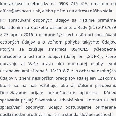
kontaktovať telefonicky na 0903 716 415, emailom na
office@advocatus.sk, alebo poštou na adresu nášho sídla.
Pri spracúvaní osobných údajov sa riadime primárne
Nariadením Európskeho parlamentu a Rady (EÚ) 2016/679
z 27. apríla 2016 o ochrane fyzických osôb pri spracúvaní
osobných údajov a o voľnom pohybe takýchto údajov,
ktorým sa zrušuje smernica 95/46/ES (všeobecné
nariadenie o ochrane údajov) (ďalej len ,,GDPR”), ktoré
upravuje aj Vaše práva ako dotknutej osoby, tými
ustanoveniami zákona č. 18/2018 Z. z. o ochrane osobných
údajov v znení neskorších predpisov (ďalej len ,,Zákon“),
ktoré sa na nás vzťahujú, ako aj ďalšími predpismi.
Dodržiavame prijaté bezpečnostné opatrenia, Kódex
správania prijatý Slovenskou advokátskou komorou a pri
spracúvaní osobných údajov postupujeme primerane
podľa medzinárodných noriem a štandardov bezpečnosti.