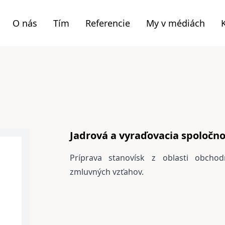
O nás
Tím
Referencie
My v médiách
Jadrová a vyraďovacia spoločnos
Príprava stanovísk z oblasti obchod
zmluvných vzťahov.