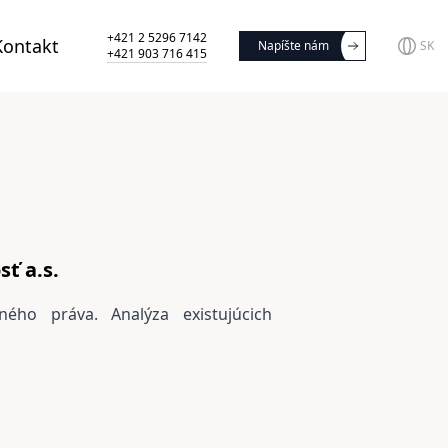
+421 2 5296 7142
Kontakt
Napíšte nám
SK
+421 903 716 415
ť a.s.
ného práva. Analýza existujúcich