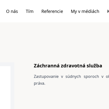
O nás
Tím
Referencie
My v médiách
Záchranná zdravotná služba
Zastupovanie v súdnych sporoch v o
práva.