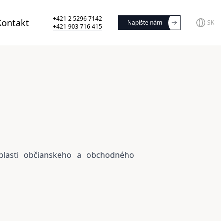
+421 2 5296 7142
Kontakt
Napíšte nám
SK
+421 903 716 415
blasti občianskeho a obchodného