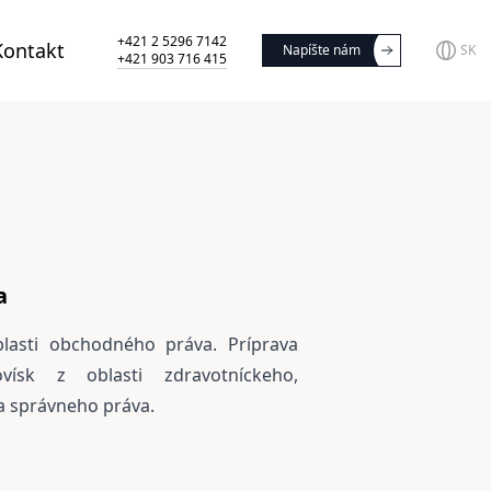
+421 2 5296 7142
Kontakt
Napíšte nám
SK
+421 903 716 415
a
lasti obchodného práva. Príprava
vísk z oblasti zdravotníckeho,
 správneho práva.