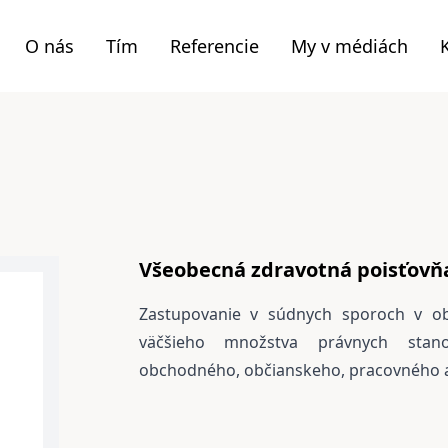
O nás
Tím
Referencie
My v médiách
Všeobecná zdravotná poisťovň
Zastupovanie v súdnych sporoch v ob
väčšieho množstva právnych stano
obchodného, občianskeho, pracovného a